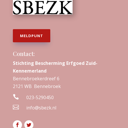
MELDPUNT
Contact:
Stichting Bescherming Erfgoed Zuid-
Kennemerland
Bennebroekerdreef 6
2121 WB Bennebroek

023-5290450

info@sbezk.nl