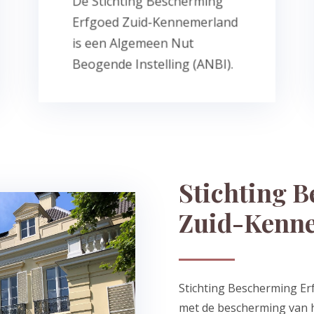
De Stichting Bescherming
aan de eisen die de
Erfgoed Zuid-Kennemerland
Dat betekent dat we voldoen
is een Algemeen Nut
ANBI
Beogende Instelling (ANBI).
Stichting 
Zuid-Kenn
Stichting Bescherming Er
met de bescherming van he