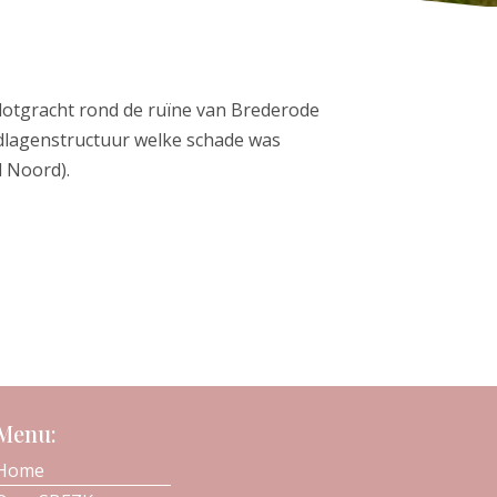
lotgracht rond de ruïne van Brederode
ndlagenstructuur welke schade was
l Noord).
Menu:
Home