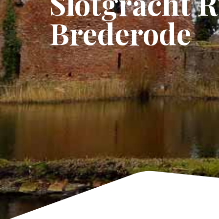
Slotgracht R
Brederode