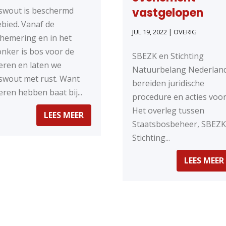
swout is beschermd
vastgelopen
bied. Vanaf de
JUL 19, 2022
|
OVERIG
hemering en in het
nker is bos voor de
SBEZK en Stichting
eren en laten we
Natuurbelang Nederlan
swout met rust. Want
bereiden juridische
eren hebben baat bij...
procedure en acties voor
Het overleg tussen
LEES MEER
Staatsbosbeheer, SBEZK
Stichting...
LEES MEER