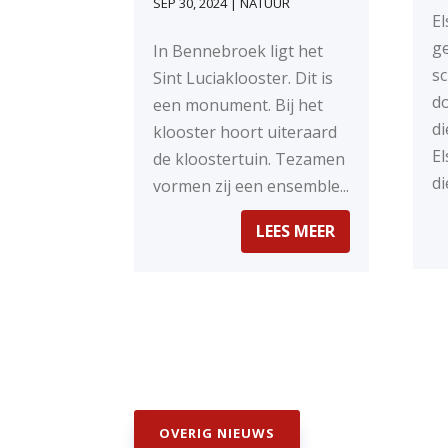
SEP 30, 2024
|
NATUUR
El
ge
In Bennebroek ligt het
sc
Sint Luciaklooster. Dit is
do
een monument. Bij het
di
klooster hoort uiteraard
El
de kloostertuin. Tezamen
di
vormen zij een ensemble...
LEES MEER
OVERIG NIEUWS