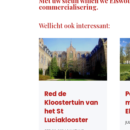
Met uw steun willen we Elsw
commercialisering.
Wellicht ook interessant:
Red de
P
Kloostertuin van
m
het St
E
Luciaklooster
JU