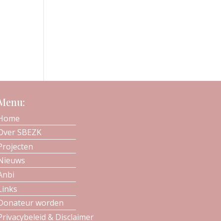
Menu:
Home
Over SBEZK
Projecten
Nieuws
Anbi
Links
Donateur worden
Privacybeleid & Disclaimer