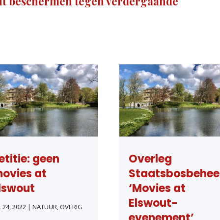
out beschermen tegen verdergaande
etitie: geen
Overleg
ovies at
Staatsbosbehee
lswout
‘Movies at
Elswout-
L 24, 2022
|
NATUUR
,
OVERIG
evenement’