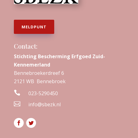
MELDPUNT
Contact:
Stichting Bescherming Erfgoed Zuid-
Kennemerland
Bennebroekerdreef 6
2121 WB Bennebroek

023-5290450

info@sbezk.nl